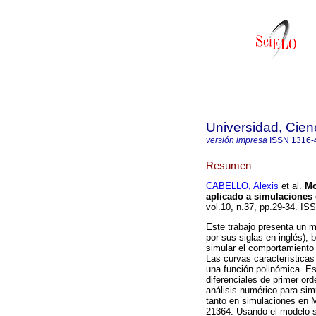
Universidad, Cien
versión impresa
ISSN
1316-
Resumen
CABELLO, Alexis
et al.
Mo
aplicado a simulaciones 
vol.10, n.37, pp.29-34. IS
Este trabajo presenta un m
por sus siglas en inglés),
simular el comportamiento 
Las curvas característica
una función polinómica. Es
diferenciales de primer or
análisis numérico para sim
tanto en simulaciones en
21364. Usando el modelo s