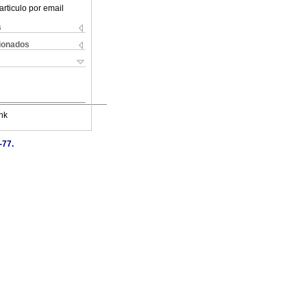
articulo por email
s
cionados
nk
-77.