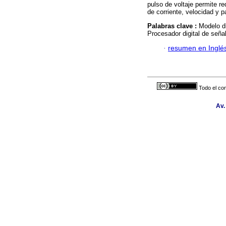
pulso de voltaje permite red
de corriente, velocidad y pa
Palabras clave :
Modelo d
Procesador digital de seña
·
resumen en Inglé
Todo el con
Av.