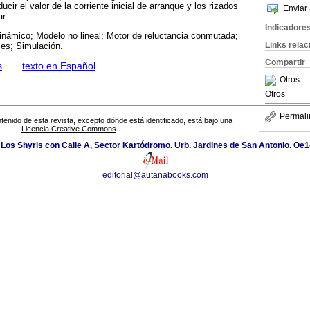
ucir el valor de la corriente inicial de arranque y los rizados
Enviar 
r.
Indicadore
inámico; Modelo no lineal; Motor de reluctancia conmutada;
Links rela
les; Simulación.
Compartir
s
·
texto en Español
Otros
Otros
Permali
tenido de esta revista, excepto dónde está identificado, está bajo una
Licencia Creative Commons
 Los Shyris con Calle A, Sector Kartódromo. Urb. Jardines de San Antonio. Oe1
editorial@autanabooks.com