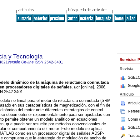
cia y Tecnología
Servicios 
4821
versión On-line
ISSN
2542-3401
Revista
SciELO
delo dinámico de la máquina de reluctancia conmutada
Google
en procesadores digitales de señales
.
uct
[online]. 2006,
SN 2542-3401.
Articulo
odelo no lineal para el motor de reluctancia conmutada (SRM
Articu
 basado en sus características de magnetización, con el fin de
dinámico del motor ante diferentes estrategias de control.
Referen
s se deben obtener experimentalmente para ser ajustadas con
to permite obtener un modelo analítico en ecuaciones
Como ci
den, que puede ser resuelto por métodos convencionales de
SciELO
ular el comportamiento del motor. Este modelo se aplica
 MATLAB como en un procesador digital de señales ADSP-
Traduc
e comprueba que la estrategia de modulación de ancho de