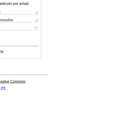
articulo por email
s
cionados
nk
Creative Commons
-77.