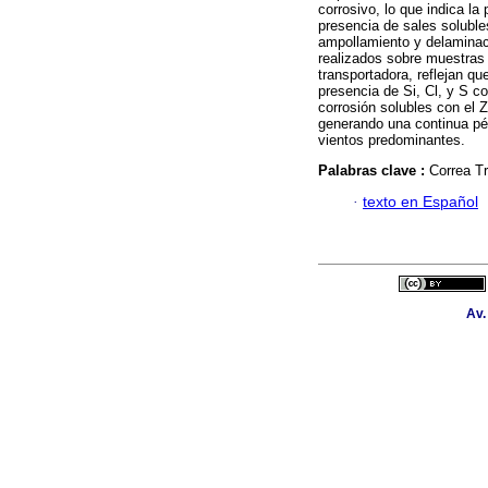
corrosivo, lo que indica la
presencia de sales soluble
ampollamiento y delaminac
realizados sobre muestras 
transportadora, reflejan q
presencia de Si, Cl, y S 
corrosión solubles con el 
generando una continua pér
vientos predominantes.
Palabras clave :
Correa T
·
texto en Español
Av.