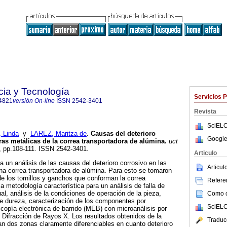
cia y Tecnología
Servicios 
4821
versión On-line
ISSN
2542-3401
Revista
SciELO
, Linda
y
LAREZ, Maritza de
.
Causas del deterioro
Google
uras metálicas de la correa transportadora de alúmina
.
uct
39, pp.108-111. ISSN 2542-3401.
Articulo
 un análisis de las causas del deterioro corrosivo en las
Articu
na correa transportadora de alúmina. Para esto se tomaron
e los tornillos y ganchos que conforman la correa
Referen
la metodología característica para un análisis de falla de
al, análisis de la condiciones de operación de la pieza,
Como ci
e dureza, caracterización de los componentes por
SciELO
copía electrónica de barrido (MEB) con microanálisis por
 Difracción de Rayos X. Los resultados obtenidos de la
Traduc
an dos zonas claramente diferenciables en cuanto deterioro