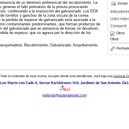
 presencia de un deterioro preferencial del recubrimiento. La
Enviar 
s generan el fallo prematuro de la pintura provocando
ión, conllevando a la exposición del galvanizado. Los EDX
Indicadore
de tornillos y ganchos de la zona oscura de la correa
Links rela
ue la pérdida de espesor de galvanizado está asociada a la
como contaminantes predominantes, que forman productos de
Compartir
Zn del galvanizado que en presencia de lluvias se disuelven,
dida de espesor, que se agrava por la dirección de los
Otros
Otros
ransportadora; Recubrimiento; Galvanizado; Ampollamiento.
Permali
Todo el contenido de esta revista, excepto dónde está identificado, está bajo una
Licencia 
 Los Shyris con Calle A, Sector Kartódromo. Urb. Jardines de San Antonio. Oe1
editorial@autanabooks.com