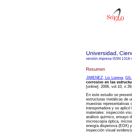
Universidad, Cien
versión impresa
ISSN
1316-
Resumen
JIMENEZ, Lis Lorena
;
GIL
corrosivo en las estruct
[online]. 2006, vol.10, n.
En este estudio se presenta
estructuras metálicas de u
muestras representativas d
transportadora y se aplicó 
materiales: inspección visu
análisis químico, ensayo d
microscopía óptica, micros
energía dispersiva (EDX) y
inspección visual evidenci