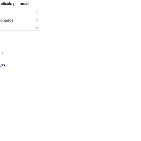
articulo por email
s
cionados
nk
-77.