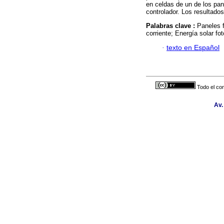
en celdas de un de los pan
controlador. Los resultado
Palabras clave :
Paneles 
corriente; Energía solar fo
·
texto en Español
Todo el con
Av.