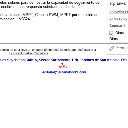
eles solares para demostrar la capacidad de seguimiento del
Enviar 
s confirman una respuesta satisfactoria del diseño.
Indicadore
fotovoltaicos; MPPT; Circuito PWM; MPPT por medición de
Links rela
tovoltaica; LM3524.
Compartir
Otros
Otros
Permali
tenido de esta revista, excepto dónde está identificado, está bajo una
Licencia Creative Commons
 Los Shyris con Calle A, Sector Kartódromo. Urb. Jardines de San Antonio. Oe1
editorial@autanabooks.com