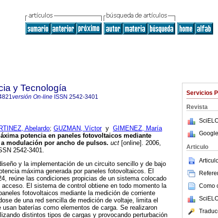
cia y Tecnología
Servicios 
4821
versión On-line
ISSN
2542-3401
Revista
SciELO
TINEZ, Abelardo
;
GUZMAN, Víctor
y
GIMENEZ, María
Google
áxima potencia en paneles fotovoltaicos mediante
e a modulación por ancho de pulsos
.
uct
[online]. 2006,
Articulo
 ISSN 2542-3401.
Articu
diseño y la implementación de un circuito sencillo y de bajo
otencia máxima generada por paneles fotovoltaicos. El
Referen
4, reúne las condiciones propicias de un sistema colocado
cil acceso. El sistema de control obtiene en todo momento la
Como ci
paneles fotovoltaicos mediante la medición de corriente
SciELO
ose de una red sencilla de medición de voltaje, limita el
e usan baterías como elementos de carga. Se realizaron
Traduc
lizando distintos tipos de cargas y provocando perturbación