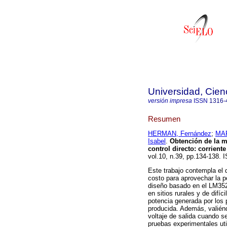
Universidad, Cien
versión impresa
ISSN
1316-
Resumen
HERMAN, Fernández
;
MAR
Isabel
.
Obtención de la m
control directo
:
corrient
vol.10, n.39, pp.134-138.
Este trabajo contempla el 
costo para aprovechar la p
diseño basado en el LM352
en sitios rurales y de difí
potencia generada por los 
producida. Además, valiénd
voltaje de salida cuando s
pruebas experimentales uti