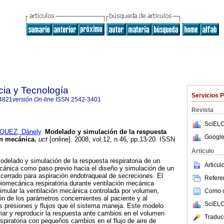
cia y Tecnología
Servicios 
4821
versión On-line
ISSN
2542-3401
Revista
SciELO
QUEZ, Dánely
.
Modelado y simulación de la respuesta
Google
ión mecánica
.
uct
[online]. 2008, vol.12, n.46, pp.13-20. ISSN
Articulo
modelado y simulación de la respuesta respiratoria de un
Articu
cánica como paso previo hacia el diseño y simulación de un
 cerrado para aspiración endotraqueal de secreciones. El
Referen
iomecánica respiratoria durante ventilación mecánica
imular la ventilación mecánica controlada por volumen,
Como ci
ón de los parámetros concernientes al paciente y al
SciELO
as presiones y flujos que el sistema maneja. Este modelo
iar y reproducir la respuesta ante cambios en el volumen
Traduc
espiratoria con pequeños cambios en el flujo de aire de