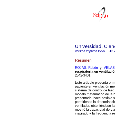
Universidad, Cien
versión impresa
ISSN
1316-
Resumen
ROJAS, Rubén
y
VELAS
respiratoria en ventilac
2542-3401.
Este artículo presenta el 
paciente en ventilación me
sistema de control de lazo
modelo matemático de la b
presentado, hace posible s
permitiendo la determinaci
ventilador, obteniéndose l
mostró la capacidad de var
inspirado y la frecuencia r