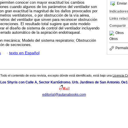
 permiten conocer con mayor exactitud los cambios
Enviar 
siones cuando algunos de los parámetros del ventilador son
on gran exactitud la magnitud de los daños provocados por
Indicadore
metros ventilatorios, o por obstrucción de la vía aérea,
Links rela
etros del ventilador que sirven para reconocer obstrucción
secreciones. El resultado total sugiere que este modelo
Compartir
ar el diseño de sistema de control del ventilador incluyendo
cerrado automático de la aspiración endotraqueal.
Otros
Otros
ón mecánica; Modelo del sistema respiratorio; Obstrucción
ión de secreciones.
Permali
s
·
texto en Español
Todo el contenido de esta revista, excepto dónde está identificado, está bajo una
Licencia 
 Los Shyris con Calle A, Sector Kartódromo. Urb. Jardines de San Antonio. Oe1
editorial@autanabooks.com