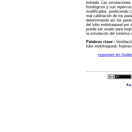
entrada. Las simulaciones
fisiológicos y sus repercu
modificados, prediciendo c
mal calibración de los pará
determinando así los parám
del tubo endotraqueal por 
pueda ser usado para mejor
la simulación del sistema 
Palabras clave :
Ventilaci
tubo endotraqueal; Aspirac
·
resumen en Inglé
Av.