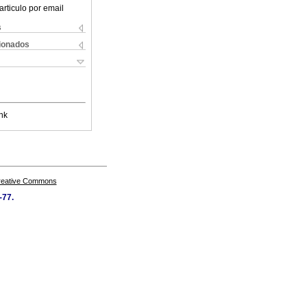
articulo por email
s
cionados
nk
Creative Commons
-77.