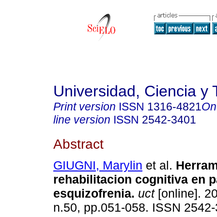
Universidad, Ciencia y 
Print version
ISSN
1316-4821
On
line version
ISSN
2542-3401
Abstract
GIUGNI, Marylin
et al.
Herram
rehabilitacion cognitiva en 
esquizofrenia
.
uct
[online]. 2
n.50, pp.051-058. ISSN 2542-