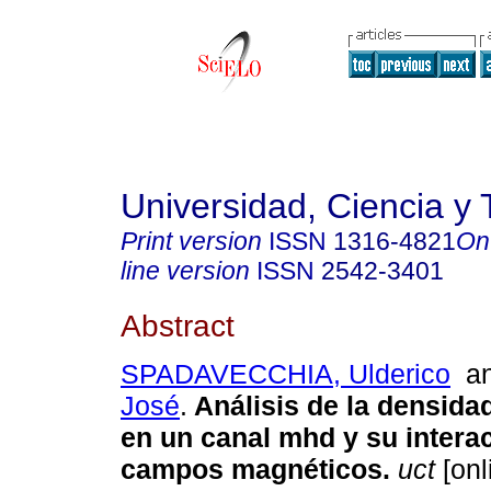
Universidad, Ciencia y 
Print version
ISSN
1316-4821
On
line version
ISSN
2542-3401
Abstract
SPADAVECCHIA, Ulderico
a
José
.
Análisis de la densida
en un canal mhd y su intera
campos magnéticos
.
uct
[onl