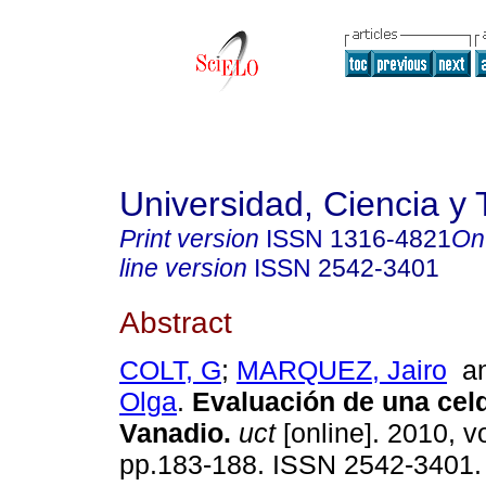
Universidad, Ciencia y 
Print version
ISSN
1316-4821
On
line version
ISSN
2542-3401
Abstract
COLT, G
;
MARQUEZ, Jairo
a
Olga
.
Evaluación de una cel
Vanadio
.
uct
[online]. 2010, vo
pp.183-188. ISSN 2542-3401.