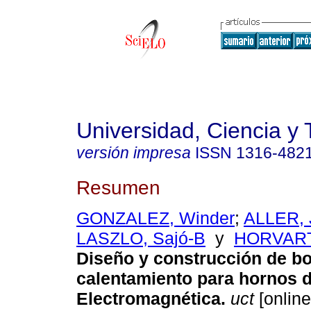
Universidad, Ciencia y 
versión impresa
ISSN
1316-482
Resumen
GONZALEZ, Winder
;
ALLER, 
LASZLO, Sajó-B
y
HORVART,
Diseño y construcción de b
calentamiento para hornos 
Electromagnética
.
uct
[online