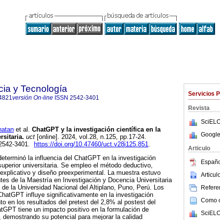
cia y Tecnología
Servicios 
4821
versión On-line
ISSN
2542-3401
Revista
SciELO
atan
et al.
ChatGPT y la investigación científica en la
Google
sitaria.
uct
[online]. 2024, vol.28, n.125, pp.17-24.
 2542-3401.
https://doi.org/10.47460/uct.v28i125.851
.
Articulo
determinó la influencia del ChatGPT en la investigación
Españo
superior universitaria. Se empleo el método deductivo,
l explicativo y diseño preexperimental. La muestra estuvo
Articu
es de la Maestría en Investigación y Docencia Universitaria
de la Universidad Nacional del Altiplano, Puno, Perú. Los
Referen
hatGPT influye significativamente en la investigación
Como ci
to en los resultados del pretest del 2,8% al postest del
tGPT tiene un impacto positivo en la formulación de
SciELO
s, demostrando su potencial para mejorar la calidad