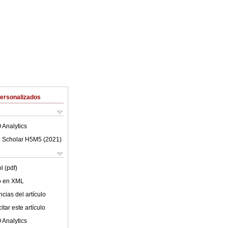
Personalizados
 Analytics
 Scholar H5M5 (
2021
)
l (pdf)
lo en XML
cias del artículo
tar este artículo
 Analytics