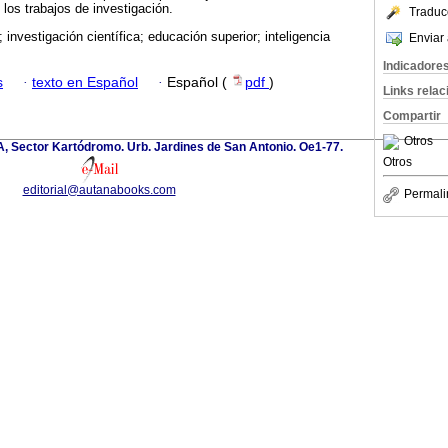
los trabajos de investigación.
Traduc
investigación científica; educación superior; inteligencia
Enviar 
Indicadore
s
·
texto en Español
·
Español (
pdf
)
Links rela
Compartir
Otros
 A, Sector Kartódromo. Urb. Jardines de San Antonio. Oe1-77.
Otros
editorial@autanabooks.com
Permali