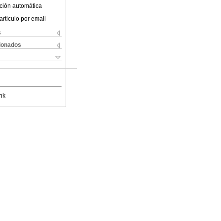
ción automática
articulo por email
s
cionados
nk