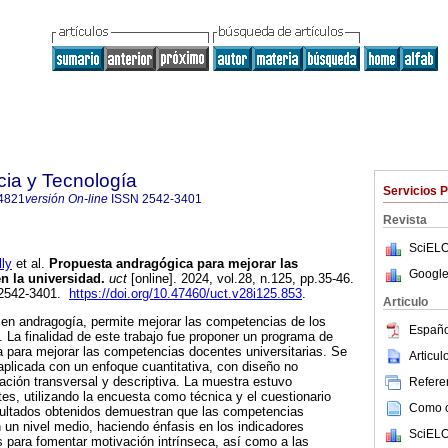
cia y Tecnología
Servicios 
4821
versión On-line
ISSN
2542-3401
Revista
SciELO
ly
et al.
Propuesta andragógica para mejorar las
Google
n la universidad.
uct
[online]. 2024, vol.28, n.125, pp.35-46.
 2542-3401.
https://doi.org/10.47460/uct.v28i125.853
.
Articulo
 en andragogía, permite mejorar las competencias de los
Españo
. La finalidad de este trabajo fue proponer un programa de
 para mejorar las competencias docentes universitarias. Se
Articu
 aplicada con un enfoque cuantitativa, con diseño no
cación transversal y descriptiva. La muestra estuvo
Referen
s, utilizando la encuesta como técnica y el cuestionario
Como ci
ultados obtenidos demuestran que las competencias
un nivel medio, haciendo énfasis en los indicadores
SciELO
s para fomentar motivación intrínseca, así como a las