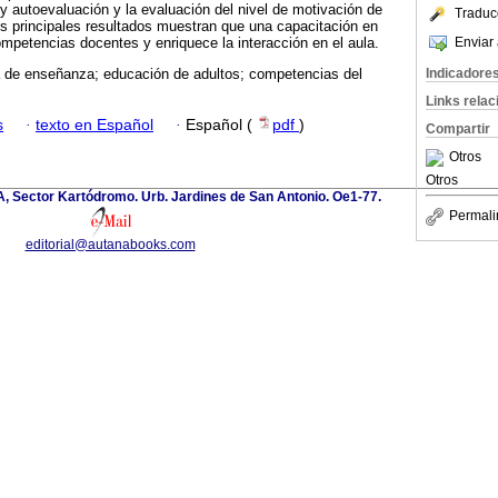
 y autoevaluación y la evaluación del nivel de motivación de
Traduc
os principales resultados muestran que una capacitación en
Enviar 
ompetencias docentes y enriquece la interacción en el aula.
Indicadore
 de enseñanza; educación de adultos; competencias del
Links rela
s
·
texto en Español
·
Español (
pdf
)
Compartir
Otros
Otros
 A, Sector Kartódromo. Urb. Jardines de San Antonio. Oe1-77.
Permali
editorial@autanabooks.com