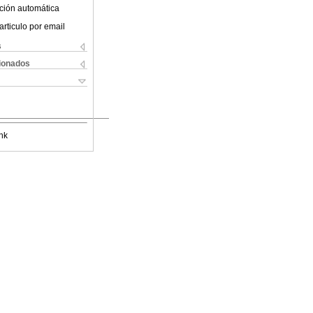
ción automática
articulo por email
s
cionados
nk