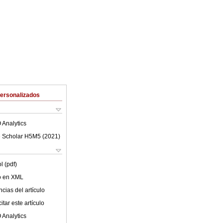
Personalizados
 Analytics
 Scholar H5M5 (
2021
)
l (pdf)
lo en XML
cias del artículo
tar este artículo
 Analytics