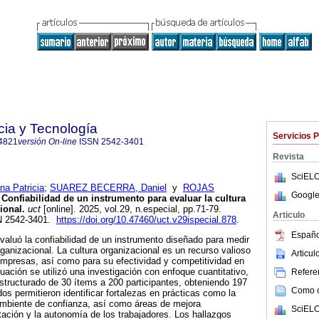
cia y Tecnología
Servicios 
4821
versión On-line
ISSN
2542-3401
Revista
SciELO
a Patricia
;
SUAREZ BECERRA, Daniel
y
ROJAS
Google
Confiabilidad de un instrumento para evaluar la cultura
ional.
uct
[online]. 2025, vol.29, n.especial, pp.71-79.
Articulo
N 2542-3401.
https://doi.org/10.47460/uct.v29ispecial.878
.
Españo
evaluó la confiabilidad de un instrumento diseñado para medir
rganizacional. La cultura organizacional es un recurso valioso
Articu
empresas, así como para su efectividad y competitividad en
uación se utilizó una investigación con enfoque cuantitativo,
Referen
estructurado de 30 ítems a 200 participantes, obteniendo 197
Como ci
os permitieron identificar fortalezas en prácticas como la
l ambiente de confianza, así como áreas de mejora
SciELO
tación y la autonomía de los trabajadores. Los hallazgos