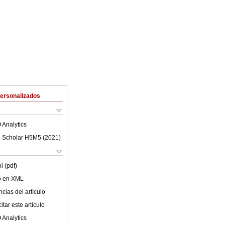
Personalizados
 Analytics
 Scholar H5M5 (
2021
)
l (pdf)
lo en XML
cias del artículo
tar este artículo
 Analytics