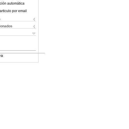
ción automática
articulo por email
s
cionados
nk