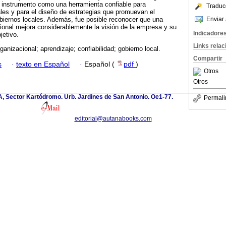
l instrumento como una herramienta confiable para
Traduc
les y para el diseño de estrategias que promuevan el
Enviar 
biernos locales. Además, fue posible reconocer que una
cional mejora considerablemente la visión de la empresa y su
Indicadore
jetivo.
Links rela
rganizacional; aprendizaje; confiabilidad; gobierno local.
Compartir
s
·
texto en Español
·
Español (
pdf
)
Otros
Otros
 A, Sector Kartódromo. Urb. Jardines de San Antonio. Oe1-77.
Permali
editorial@autanabooks.com