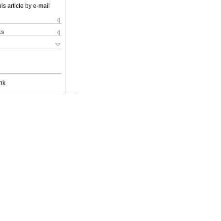
is article by e-mail
ks
nk