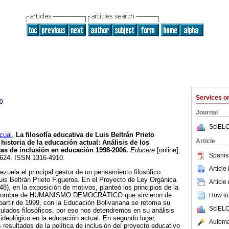
Services 
0
Journal
SciELO
cual
.
La filosofía educativa de Luis Beltrán Prieto
Article
 historia de la educación actual
:
Análisis de los
icas de inclusión en educación 1998-2006
.
Educere
[online].
Spanis
5-624. ISSN 1316-4910.
Article
ezuela el principal gestor de un pensamiento filosófico
uis Beltrán Prieto Figueroa. En el Proyecto de Ley Orgánica
Article
8), en la exposición de motivos, planteó los principios de la
 el nombre de HUMANISMO DEMOCRÁTICO que sirvieron de
How to 
artir de 1999, con la Educación Bolivariana se retoma su
SciELO
ulados filosóficos, por eso nos detendremos en su análisis
 ideológico en la educación actual. En segundo lugar,
Automat
resultados de la política de inclusión del proyecto educativo