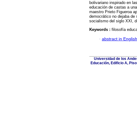
bolivariano inspirado en las
educación de castas a una
maestro Prieto Figueroa ap
democrático no dejaba de s
socialismo del siglo XXI, 
Keywords :
filosofía edu
·
abstract in Englis
Universidad de los Andes
Educación, Edificio A, Pis