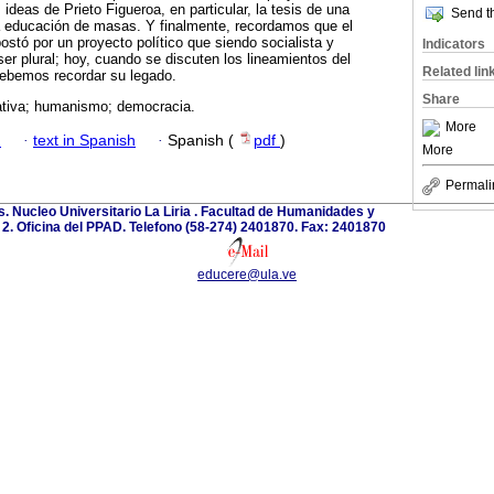
 ideas de Prieto Figueroa, en particular, la tesis de una
Send th
 educación de masas. Y finalmente, recordamos que el
ostó por un proyecto político que siendo socialista y
Indicators
er plural; hoy, cuando se discuten los lineamientos del
Related lin
debemos recordar su legado.
Share
cativa; humanismo; democracia.
More
h
·
text in Spanish
·
Spanish (
pdf
)
More
Permali
. Nucleo Universitario La Liria . Facultad de Humanidades y
o 2. Oficina del PPAD. Telefono (58-274) 2401870. Fax: 2401870
educere@ula.ve