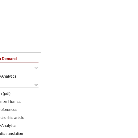
on Demand
 Analytics
h (pdf)
 in xml format
 references
cite this article
 Analytics
ic translation