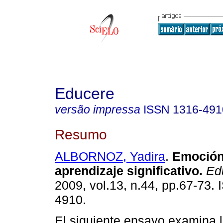
Educere
versão impressa
ISSN
1316-491
Resumo
ALBORNOZ, Yadira
.
Emoción
aprendizaje significativo
.
Ed
2009, vol.13, n.44, pp.67-73.
4910.
El siguiente ensayo examina la