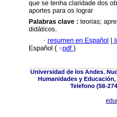
que se tenha claridade dos ob
aportes para os lograr
Palabras clave :
teorias; apr
didáticos.
·
resumen en Español
|
I
Español (
pdf
)
Universidad de los Andes. Nucl
Humanidades y Educación, Ed
Telefono (58-27
edu