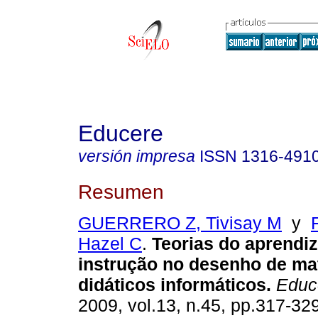
Educere
versión impresa
ISSN
1316-491
Resumen
GUERRERO Z, Tivisay M
y
Hazel C
.
Teorias do aprendi
instrução no desenho de mat
didáticos informáticos
.
Educ
2009, vol.13, n.45, pp.317-32