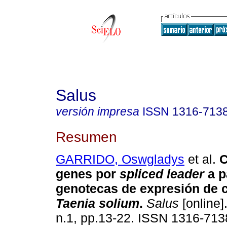
Salus
versión impresa
ISSN
1316-713
Resumen
GARRIDO, Oswgladys
et al.
C
genes por
spliced leader
a p
genotecas de expresión de c
Taenia solium
.
Salus
[online]
n.1, pp.13-22. ISSN 1316-713