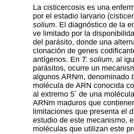
La cisticercosis es una enfe
por el estadio larvario (cistic
solium
. El diagnóstico de la 
ve limitado por la disponibili
del parásito, donde una alterna
clonación de genes codificant
antígenos. En
T. solium
, al ig
parásitos, ocurre un mecanism
algunos ARNm, denominado
molécula de ARN conocida 
al extremo 5´ de una molécul
ARNm maduros que contienen 
limitaciones que presenta el d
estudio de este mecanismo, el 
moléculas que utilizan este p