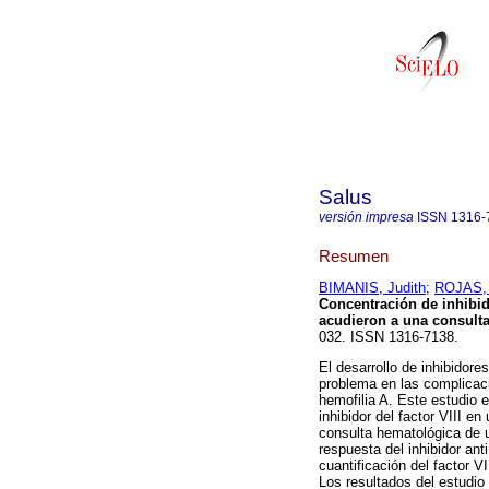
Salus
versión impresa
ISSN
1316-
Resumen
BIMANIS, Judith
;
ROJAS, 
Concentración de inhibid
acudieron a una consult
032. ISSN 1316-7138.
El desarrollo de inhibidore
problema en las complicaci
hemofilia A. Este estudio e
inhibidor del factor VIII e
consulta hematológica de u
respuesta del inhibidor ant
cuantificación del factor V
Los resultados del estudio