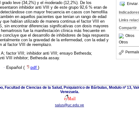
l grado leve (34,2%) y el moderado (12,2%). De los
Enviar 
esentaron inhibidor anti VIII y de este grupo 92,6 % eran de
, detectándose con mayor frecuencia en casos con hemofilia
Indicadore
también en aquellos pacientes que tenían un rango de edad
Links rela
y que habían utilizado de manera continua el factor VIII en
S, sin encontrar diferencias significativas con dosis mayores
Compartir
la hemartrosis fue la manifestación clínica más frecuente en
e concluye que el desarrollo de inhibidores de baja respuesta
Otros
entalmente con la gravedad de la enfermedad, con la edad y
Otros
n al factor VIII de reemplazo.
Permali
 A; factor VIII; inhibidor anti VIII; ensayo Bethesda;
nti VIII inhibitor; Bethesda assay.
·
Español (
pdf
)
, Facultad de Ciencias de la Salud, Psiquiatrico de Bárbulas, Modulo nº 13, Va
Venezuela.
salus@uc.edu.ve