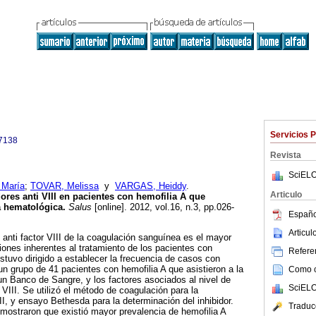
Servicios 
7138
Revista
SciELO
María
;
TOVAR, Melissa
y
VARGAS, Heiddy
.
Articulo
ores anti VIII en pacientes con hemofilia A que
a hematológica
.
Salus
[online]. 2012, vol.16, n.3, pp.026-
Españo
Articu
s anti factor VIII de la coagulación sanguínea es el mayor
ones inherentes al tratamiento de los pacientes con
Referen
stuvo dirigido a establecer la frecuencia de casos con
n un grupo de 41 pacientes con hemofilia A que asistieron a la
Como ci
n Banco de Sangre, y los factores asociados al nivel de
SciELO
i VIII. Se utilizó el método de coagulación para la
III, y ensayo Bethesda para la determinación del inhibidor.
Traduc
 mostraron que existió mayor prevalencia de hemofilia A