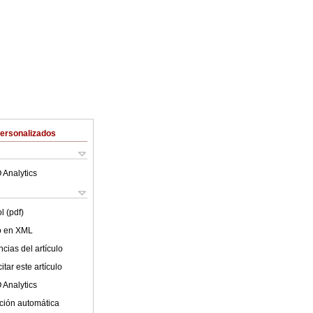
Personalizados
 Analytics
l (pdf)
lo en XML
cias del artículo
tar este artículo
 Analytics
ción automática