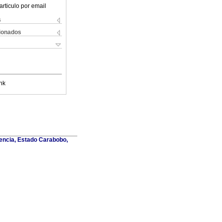
articulo por email
s
cionados
nk
lencia, Estado Carabobo,