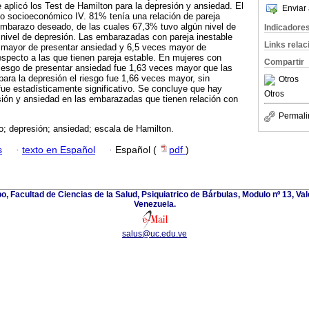
 aplicó los Test de Hamilton para la depresión y ansiedad. El
Enviar 
to socioeconómico IV. 81% tenía una relación de pareja
embarazo deseado, de las cuales 67,3% tuvo algún nivel de
Indicadore
 nivel de depresión. Las embarazadas con pareja inestable
Links rela
s mayor de presentar ansiedad y 6,5 veces mayor de
especto a las que tienen pareja estable. En mujeres con
Compartir
iesgo de presentar ansiedad fue 1,63 veces mayor que las
para la depresión el riesgo fue 1,66 veces mayor, sin
Otros
ue estadísticamente significativo. Se concluye que hay
Otros
sión y ansiedad en las embarazadas que tienen relación con
Permali
; depresión; ansiedad; escala de Hamilton.
s
·
texto en Español
·
Español (
pdf
)
, Facultad de Ciencias de la Salud, Psiquiatrico de Bárbulas, Modulo nº 13, Va
Venezuela.
salus@uc.edu.ve