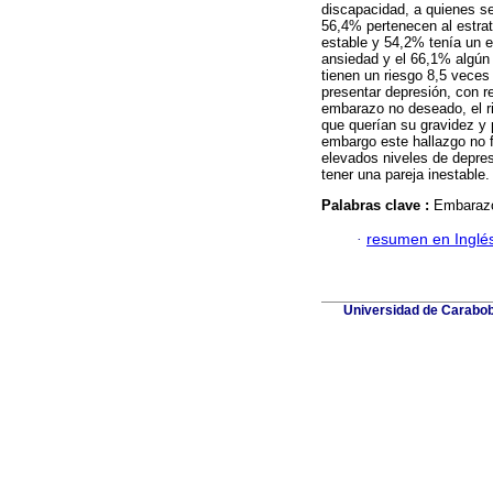
discapacidad, a quienes se
56,4% pertenecen al estra
estable y 54,2% tenía un 
ansiedad y el 66,1% algún
tienen un riesgo 8,5 vece
presentar depresión, con r
embarazo no deseado, el r
que querían su gravidez y 
embargo este hallazgo no f
elevados niveles de depre
tener una pareja inestable.
Palabras clave :
Embarazo
·
resumen en Inglé
Universidad de Carabobo