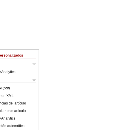
Personalizados
 Analytics
l (pdf)
lo en XML
cias del artículo
tar este artículo
 Analytics
ción automática