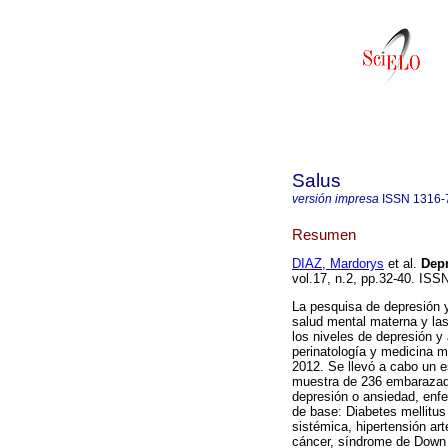
Salus
versión impresa
ISSN
1316-
Resumen
DIAZ, Mardorys
et al.
Dep
vol.17, n.2, pp.32-40. ISS
La pesquisa de depresión y
salud mental materna y las
los niveles de depresión 
perinatología y medicina ma
2012. Se llevó a cabo un e
muestra de 236 embarazada
depresión o ansiedad, enfe
de base: Diabetes mellitus 
sistémica, hipertensión ar
cáncer, síndrome de Down 