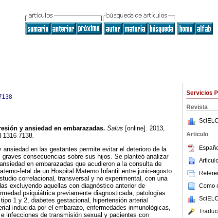
Servicios 
7138
Revista
SciELO
resión y ansiedad en embarazadas
.
Salus
[online]. 2013,
Articulo
N 1316-7138.
Españo
 ansiedad en las gestantes permite evitar el deterioro de la
 graves consecuencias sobre sus hijos. Se planteó analizar
Articu
y ansiedad en embarazadas que acudieron a la consulta de
terno-fetal de un Hospital Materno Infantil entre junio-agosto
Referen
studio correlacional, transversal y no experimental, con una
s excluyendo aquellas con diagnóstico anterior de
Como ci
rmedad psiquiátrica previamente diagnosticada, patologías
SciELO
tipo 1 y 2, diabetes gestacional, hipertensión arterial
terial inducida por el embarazo, enfermedades inmunológicas,
Traduc
e infecciones de transmisión sexual y pacientes con