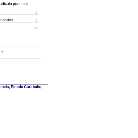
articulo por email
s
cionados
nk
lencia, Estado Carabobo,