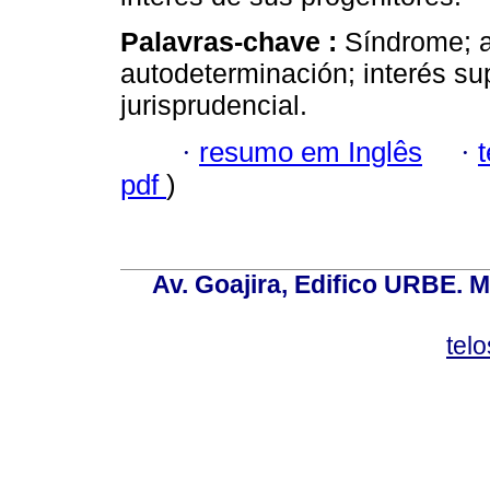
Palavras-chave :
Síndrome; a
autodeterminación; interés supe
jurisprudencial.
·
resumo em Inglês
·
pdf
)
Av. Goajira, Edifico URBE. M
tel