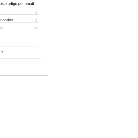
este artigo por email
s
cionados
ar
nk