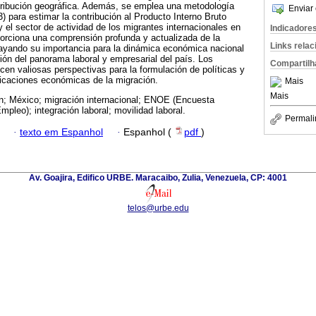
tribución geográfica. Además, se emplea una metodología
Enviar 
) para estimar la contribución al Producto Interno Bruto
y el sector de actividad de los migrantes internacionales en
Indicadore
orciona una comprensión profunda y actualizada de la
Links rela
ayando su importancia para la dinámica económica nacional
ción del panorama laboral y empresarial del país. Los
Compartilh
cen valiosas perspectivas para la formulación de políticas y
licaciones económicas de la migración.
Mais
Mais
n; México; migración internacional; ENOE (Encuesta
pleo); integración laboral; movilidad laboral.
Permali
·
texto em Espanhol
·
Espanhol (
pdf
)
Av. Goajira, Edifico URBE. Maracaibo, Zulia, Venezuela, CP: 4001
telos@urbe.edu