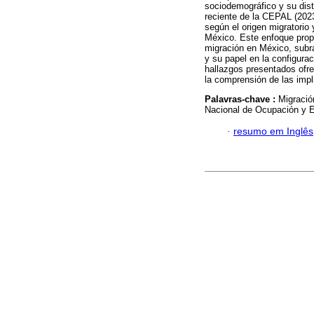
sociodemográfico y su dis
reciente de la CEPAL (2023
según el origen migratorio 
México. Este enfoque prop
migración en México, subr
y su papel en la configura
hallazgos presentados ofre
la comprensión de las imp
Palavras-chave :
Migració
Nacional de Ocupación y Em
·
resumo em Inglês