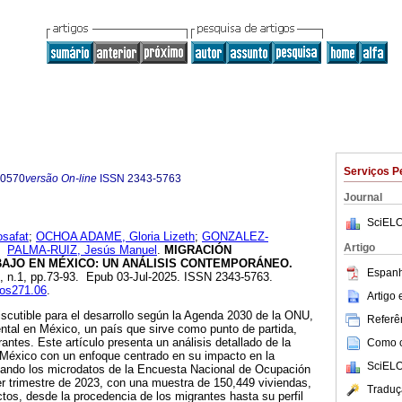
Serviços P
-0570
versão On-line
ISSN
2343-5763
Journal
SciELO
safat
;
OCHOA ADAME, Gloria Lizeth
;
GONZALEZ-
Artigo
e
PALMA-RUIZ, Jesús Manuel
.
MIGRACIÓN
BAJO EN MÉXICO: UN ANÁLISIS CONTEMPORÁNEO.
Espanh
27, n.1, pp.73-93. Epub 03-Jul-2025. ISSN 2343-5763.
los271.06
.
Artigo
iscutible para el desarrollo según la Agenda 2030 de la ONU,
Referên
tal en México, un país que sirve como punto de partida,
rantes. Este artículo presenta un análisis detallado de la
Como ci
 México con un enfoque centrado en su impacto en la
SciELO
izando los microdatos de la Encuesta Nacional de Ocupación
r trimestre de 2023, con una muestra de 150,449 viviendas,
Traduç
tos, desde la procedencia de los migrantes hasta su perfil