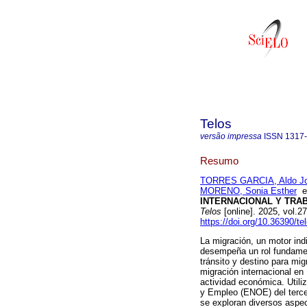
Telos
versão impressa
ISSN
1317
Resumo
TORRES GARCIA, Aldo Jo
MORENO, Sonia Esther
INTERNACIONAL Y TRA
Telos
[online]. 2025, vol.
https://doi.org/10.36390/te
La migración, un motor ind
desempeña un rol fundamen
tránsito y destino para mig
migración internacional en
actividad económica. Util
y Empleo (ENOE) del terce
se exploran diversos aspec