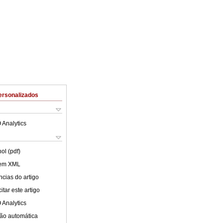
ersonalizados
 Analytics
ol (pdf)
 em XML
cias do artigo
tar este artigo
 Analytics
ão automática