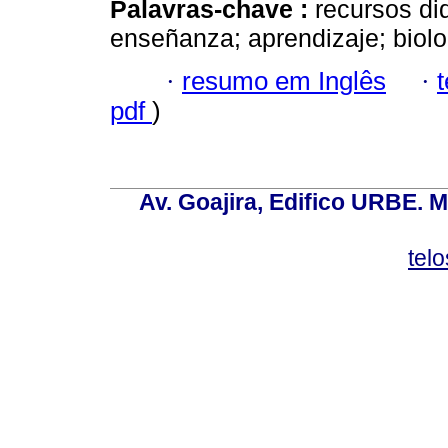
Palavras-chave :
recursos di
enseñanza; aprendizaje; biolo
·
resumo em Inglês
·
pdf
)
Av. Goajira, Edifico URBE. M
tel