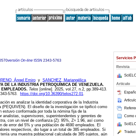
Servicios 
0570
versión On-line
ISSN
2343-5763
Revista
SciELO
RENO, Ángel Emiro
y
SANCHEZ, Mariangélica
.
Articulo
A DE LA INDUSTRIA PETROQUÍMICA DE VENEZUELA.
S EMPLEADOS.
Telos
[online]. 2025, vol.27, n.2, pp.389-413.
Españo
2343-5763.
https://doi.org/10.36390/telos272.01
.
Articu
ación es analizar la identidad corporativa de la Industria
 (PEQUIVEN). El diseño de la investigación se tipificó como
Referen
ón estuvo conformada por toda la nómina fija de la
or analistas, supervisores, superintendentes y gerentes de
Como ci
tra, con un nivel de confianza (Z): 95%, Z≈ 1.96, así como
SciELO
en de error del 5% y una población de 4690 empleados. El
 valores respectivos, dio lugar a un total de 385 empleados. Si
Traduc
e tenía una muestra poblacional calculada de 385 sujetos, aún