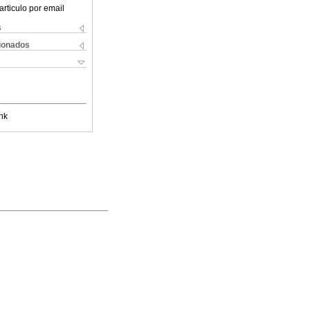
articulo por email
s
cionados
nk