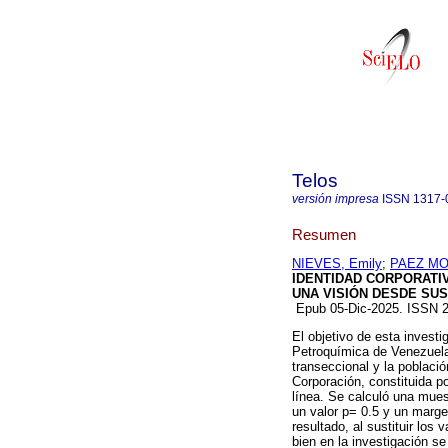
Telos
versión impresa
ISSN
1317-
Resumen
NIEVES, Emily
;
PAEZ MO
IDENTIDAD CORPORATIV
UNA VISIÓN DESDE SU
Epub 05-Dic-2025. ISSN 
El objetivo de esta investig
Petroquímica de Venezuela
transeccional y la poblaci
Corporación, constituida p
línea. Se calculó una mues
un valor p= 0.5 y un marg
resultado, al sustituir los
bien en la investigación s