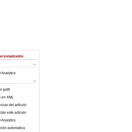
Personalizados
 Analytics
l (pdf)
lo en XML
cias del artículo
tar este artículo
 Analytics
ción automática