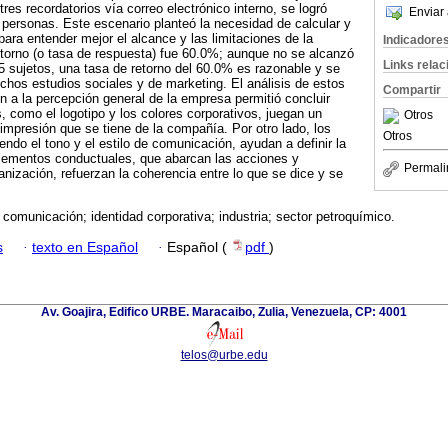
tres recordatorios vía correo electrónico interno, se logró
Enviar 
personas. Este escenario planteó la necesidad de calcular y
 para entender mejor el alcance y las limitaciones de la
Indicadore
retorno (o tasa de respuesta) fue 60.0%; aunque no se alcanzó
Links rela
 sujetos, una tasa de retorno del 60.0% es razonable y se
hos estudios sociales y de marketing. El análisis de estos
Compartir
n a la percepción general de la empresa permitió concluir
, como el logotipo y los colores corporativos, juegan un
Otros
 impresión que se tiene de la compañía. Por otro lado, los
Otros
ndo el tono y el estilo de comunicación, ayudan a definir la
elementos conductuales, que abarcan las acciones y
Permali
nización, refuerzan la coherencia entre lo que se dice y se
 comunicación; identidad corporativa; industria; sector petroquímico.
s
·
texto en Español
·
Español (
pdf
)
Av. Goajira, Edifico URBE. Maracaibo, Zulia, Venezuela, CP: 4001
telos@urbe.edu