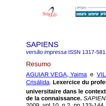
SAPIENS
versão impressa
ISSN
1317-581
Resumo
AGUIAR VEGA, Yaima
e
VI
Crisálida
.
Lexercice du prof
universitaire dans le context
de la connaissance
.
SAPIEN
2009, vol.10, n.2, pp.133-144