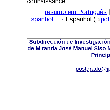
connaissance.
·
resumo em Português
|
Espanhol
·
Espanhol (
pd
Subdirección de Investigación
de Miranda José Manuel Siso Ma
Princip
postgrado@i