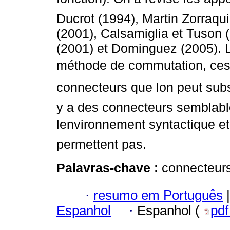
Ducrot (1994), Martin Zorraqui
(2001), Calsamiglia et Tuson 
(2001) et Dominguez (2005). L
méthode de commutation, cest
connecteurs que lon peut subst
y a des connecteurs semblab
lenvironnement syntactique e
permettent pas.
Palavras-chave :
connecteurs
·
resumo em Português
|
Espanhol
·
Espanhol (
pd