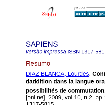
SAPIENS
versão impressa
ISSN
1317-581
Resumo
DIAZ BLANCA, Lourdes
.
Con
daddition dans la langue ora
possibilités de commutation
[online]. 2009, vol.10, n.2, p
1317-5815.