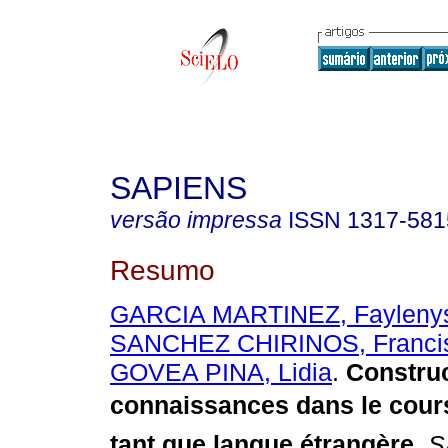
SAPIENS
versão impressa
ISSN
1317-581
Resumo
GARCIA MARTINEZ, Faylenys
SANCHEZ CHIRINOS, Franci
GOVEA PINA, Lidia
.
Construc
connaissances dans le cours
tant que langue étrangère
.
S