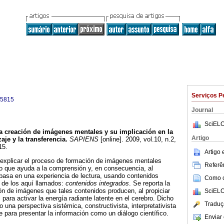
Serviços P
-5815
Journal
SciELO
a creación de imágenes mentales y su implicación en la
Artigo
je y la transferencia
.
SAPIENS
[online]. 2009, vol.10, n.2,
15.
Artigo
 explicar el proceso de formación de imágenes mentales
Referên
 que ayuda a la comprensión y, en consecuencia, al
 basa en una experiencia de lectura, usando contenidos
Como ci
 de los aquí llamados:
contenidos integrados
. Se reporta la
ón de imágenes que tales contenidos producen, al propiciar
SciELO
para activar la energía radiante latente en el cerebro. Dicho
Traduç
o una perspectiva sistémica, constructivista, interpretativista
se para presentar la información como un diálogo científico.
Enviar 