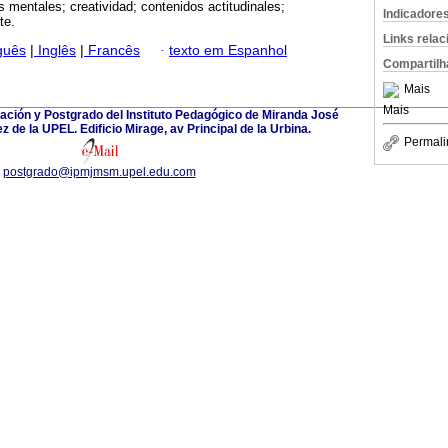
 mentales; creatividad; contenidos actitudinales;
Indicadore
te.
Links rela
guês
|
Inglês
|
Francês
·
texto em Espanhol
Compartilh
Mais
Mais
ación y Postgrado del Instituto Pedagógico de Miranda José
 de la UPEL. Edificio Mirage, av Principal de la Urbina.
Permali
postgrado@ipmjmsm.upel.edu.com