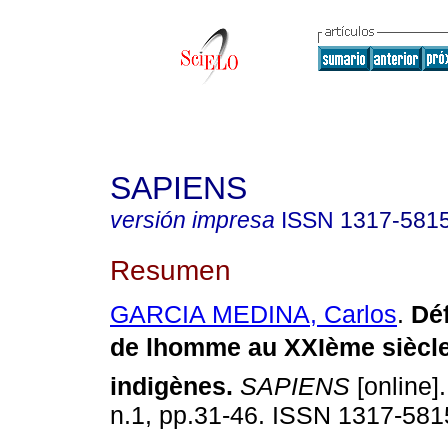
SAPIENS
versión impresa
ISSN
1317-581
Resumen
GARCIA MEDINA, Carlos
.
Déf
de lhomme au XXIème siècl
indigènes
.
SAPIENS
[online].
n.1, pp.31-46. ISSN 1317-581