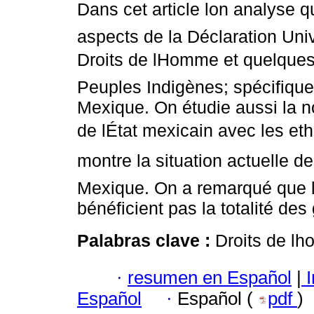
Dans cet article lon analyse 
aspects de la Déclaration Uni
Droits de lHomme et quelques
Peuples Indigènes; spécifiqu
Mexique. On étudie aussi la no
de lÉtat mexicain avec les ethn
montre la situation actuelle 
Mexique. On a remarqué que l
bénéficient pas la totalité des 
Palabras clave :
Droits de l
·
resumen en Español
|
I
Español
·
Español (
pdf
)