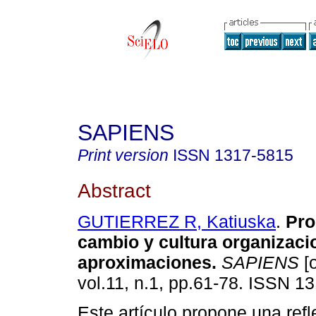
SAPIENS
Print version
ISSN
1317-5815
Abstract
GUTIERREZ R, Katiuska
.
Pro
cambio
y cultura organizaci
aproximaciones
.
SAPIENS
[o
vol.11, n.1, pp.61-78. ISSN 1
Este artículo propone una refl