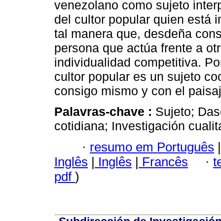
venezolano como sujeto interpr
del cultor popular quien está 
tal manera que, desdeña consi
persona que actúa frente a otr
individualidad competitiva. Po
cultor popular es un sujeto co
consigo mismo y con el paisaj
Palavras-chave :
Sujeto; Das
cotidiana; Investigación cualit
·
resumo em Português
|
Inglês
|
Inglês
|
Francês
·
t
pdf
)