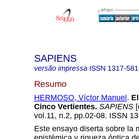
SAPIENS
versão impressa
ISSN
1317-581
Resumo
HERMOSO, Víctor Manuel
.
El
Cinco Vertientes.
SAPIENS
[
vol.11, n.2, pp.02-08. ISSN 1
Este ensayo diserta sobre la m
epistémica y riqueza óntica de