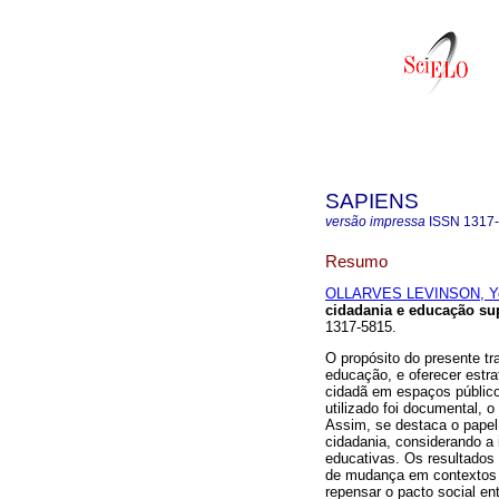
SAPIENS
versão impressa
ISSN
1317
Resumo
OLLARVES LEVINSON, Yo
cidadania e educação su
1317-5815.
O propósito do presente tr
educação, e oferecer estra
cidadã em espaços público
utilizado foi documental, 
Assim, se destaca o papel
cidadania, considerando a 
educativas. Os resultados 
de mudança em contextos p
repensar o pacto social en