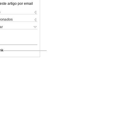
este artigo por email
s
cionados
ar
nk