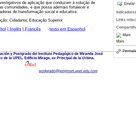
investigativos de aplicação que conduzam à solução de
Enviar 
s comunidades, e que possa ademais fortalecer e
adoras de transformação social e educativa.
Indicadore
Links rela
ação; Cidadania; Educação Superior.
Compartilh
hol
|
Inglês
|
Francês
·
texto em Espanhol
·
Mais
Mais
Permali
ación y Postgrado del Instituto Pedagógico de Miranda José
 de la UPEL. Edificio Mirage, av Principal de la Urbina.
postgrado@ipmjmsm.upel.edu.com