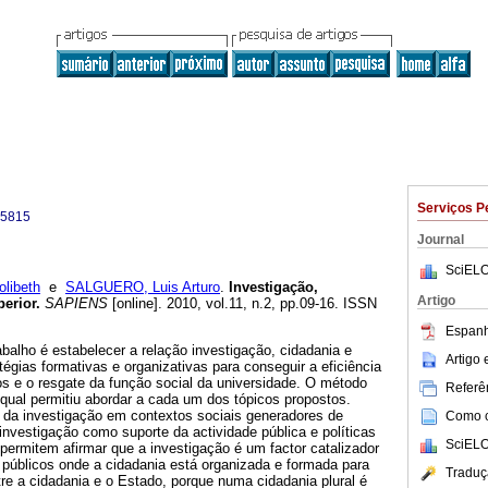
Serviços P
-5815
Journal
SciELO
libeth
e
SALGUERO, Luis Arturo
.
Investigação,
Artigo
perior
.
SAPIENS
[online]. 2010, vol.11, n.2, pp.09-16. ISSN
Espanh
abalho é estabelecer a relação investigação, cidadania e
Artigo
tégias formativas e organizativas para conseguir a eficiência
s e o resgate da função social da universidade. O método
Referên
o qual permitiu abordar a cada um dos tópicos propostos.
 da investigação em contextos sociais generadores de
Como ci
investigação como suporte da actividade pública e políticas
SciELO
permitem afirmar que a investigação é um factor catalizador
úblicos onde a cidadania está organizada e formada para
Traduç
tre a cidadania e o Estado, porque numa cidadania plural é