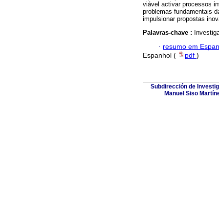
viável activar processos 
problemas fundamentais da
impulsionar propostas inov
Palavras-chave :
Investig
·
resumo em Espan
Espanhol (
pdf
)
Subdirección de Investig
Manuel Siso Martínez