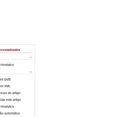
ersonalizados
 Analytics
ol (pdf)
 em XML
cias do artigo
tar este artigo
 Analytics
ão automática