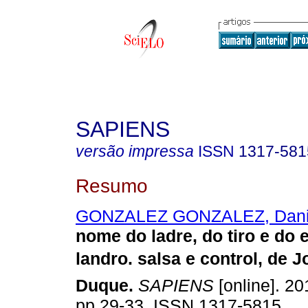
SAPIENS
versão impressa
ISSN
1317-581
Resumo
GONZALEZ GONZALEZ, Dani
nome do ladre, do tiro e do e
landro. salsa e control, de
Duque
.
SAPIENS
[online]. 201
pp.29-33. ISSN 1317-5815.