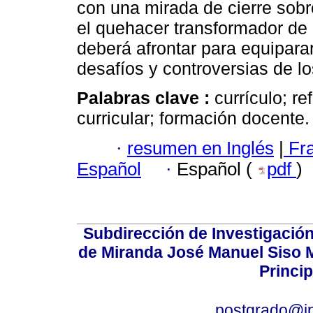
con una mirada de cierre sobr
el quehacer transformador de l
deberá afrontar para equiparar
desafíos y controversias de l
Palabras clave :
currículo; r
curricular; formación docente.
·
resumen en Inglés
|
Fr
Español
·
Español (
pdf
)
Subdirección de Investigación
de Miranda José Manuel Siso Ma
Princip
postgrado@i