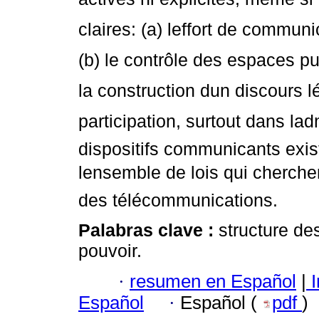
claires: (a) leffort de commu
(b) le contrôle des espaces publ
la construction dun discours l
participation, surtout dans lad
dispositifs communicants exis
lensemble de lois qui cherchen
des télécommunications.
Palabras clave :
structure de
pouvoir.
·
resumen en Español
|
I
Español
·
Español (
pdf
)