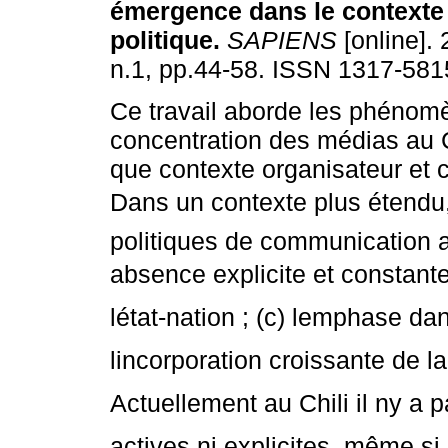
émergence dans le context
politique
.
SAPIENS
[online]. 
n.1, pp.44-58. ISSN 1317-581
Ce travail aborde les phénom
concentration des médias au Ch
que contexte organisateur et 
Dans un contexte plus étendu, l
politiques de communication au
absence explicite et constante
létat-nation ; (c) lemphase da
lincorporation croissante de la
Actuellement au Chili il ny a
actives ni explicites, même si 