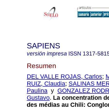
SAPIENS
versión impresa
ISSN
1317-581
Resumen
DEL VALLE ROJAS, Carlos
;
RUIZ, Claudia
;
SALINAS ME
Paulina
y
GONZALEZ RODR
Gustavo
.
La concentration de
des médias au Chili
:
Conglo