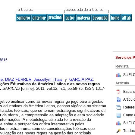
Servicios 
5815
Revista
SciELO
sé
;
DIAZ FERRER, Joscellym Thais
y
GARCIA PAZ,
Articulo
ções Educativas da América Latina e as novas regras
.
SAPIENS
[online]. 2011, vol.12, n.1, pp.59-75. ISSN 1317-
Españo
Articu
jetivo analisar como as novas regras go jogo para a gestão
es educativas da América Latina, ganhan vigência no sistema
Referen
tulados teóricos, que se tornam estratégias significativas útil
or da oferta , a compreensão ea adaptação a esta sociedade
Como ci
formações. A metodologia utilizada foi a revisão da
SciELO
se sobre a perspectiva crítica interpretativa pelos
dos mostram uma série de considerações teóricas que
Traduc
divulgação das novas regras na gestão das principais