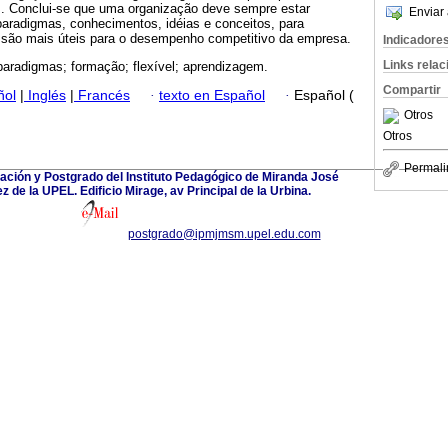
. Conclui-se que uma organização deve sempre estar
Enviar 
paradigmas, conhecimentos, idéias e conceitos, para
 são mais úteis para o desempenho competitivo da empresa.
Indicadore
Links rela
paradigmas; formação; flexível; aprendizagem.
Compartir
ñol
|
Inglés
|
Francés
·
texto en Español
·
Español (
Otros
Otros
Permali
ación y Postgrado del Instituto Pedagógico de Miranda José
 de la UPEL. Edificio Mirage, av Principal de la Urbina.
postgrado@ipmjmsm.upel.edu.com