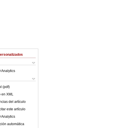
Personalizados
 Analytics
l (pdf)
lo en XML
cias del artículo
tar este artículo
 Analytics
ción automática