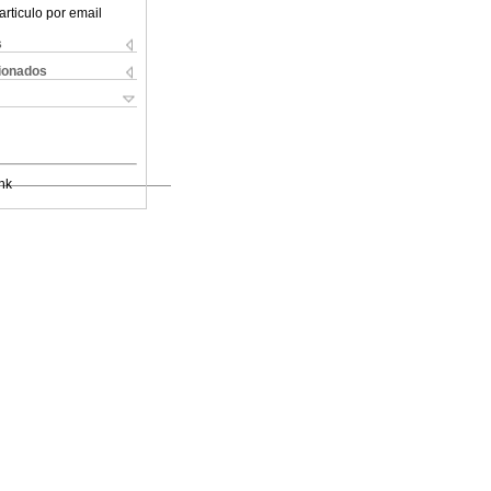
articulo por email
s
cionados
nk