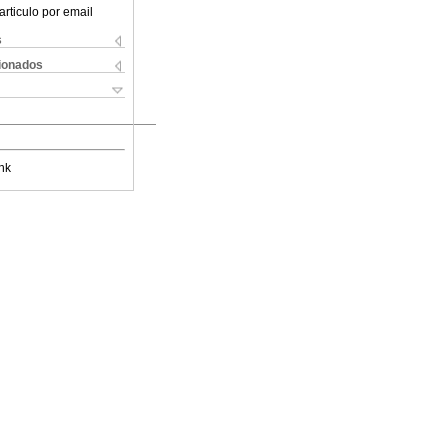
articulo por email
s
cionados
nk