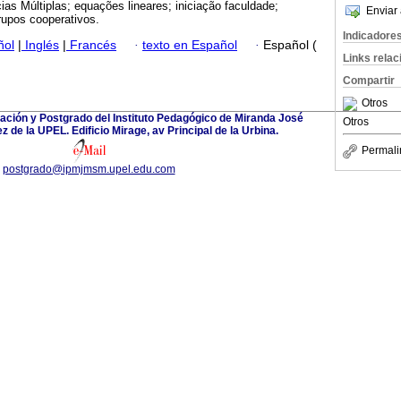
cias Múltiplas; equações lineares; iniciação faculdade;
Enviar 
rupos cooperativos.
Indicadore
ñol
|
Inglés
|
Francés
·
texto en Español
·
Español (
Links rela
Compartir
Otros
ación y Postgrado del Instituto Pedagógico de Miranda José
Otros
 de la UPEL. Edificio Mirage, av Principal de la Urbina.
Permali
postgrado@ipmjmsm.upel.edu.com