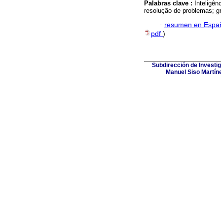
Palabras clave :
Inteligên
resolução de problemas; g
·
resumen en Espa
pdf
)
Subdirección de Investig
Manuel Siso Martínez