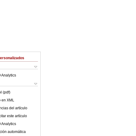
Personalizados
 Analytics
l (pdf)
lo en XML
cias del artículo
tar este artículo
 Analytics
ción automática