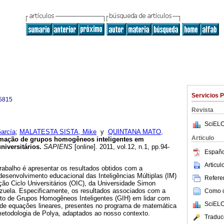
Servicios 
5815
Revista
SciELO
arcía
;
MALATESTA SISTA, Mike
y
QUINTANA MATO,
Articulo
rmação de grupos homogêneos inteligentes em
niversitários
.
SAPIENS
[online]. 2011, vol.12, n.1, pp.94-
Españo
Articu
 trabalho é apresentar os resultados obtidos com a
esenvolvimento educacional das Inteligências Múltiplas (IM)
Referen
ção Ciclo Universitários (OIC), da Universidade Simon
zuela. Especificamente, os resultados associados com a
Como ci
to de Grupos Homogêneos Inteligentes (GIH) em lidar com
SciELO
 de equações lineares, presentes no programa de matemática
metodologia de Polya, adaptados ao nosso contexto.
Traduc