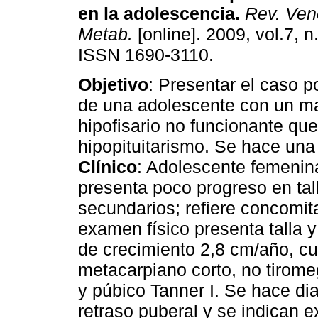
en la adolescencia
.
Rev. Vene
Metab.
[online]. 2009, vol.7, n
ISSN 1690-3110.
Objetivo
: Presentar el caso p
de una adolescente con un 
hipofisario no funcionante que
hipopituitarismo. Se hace una r
Clínico
: Adolescente femenin
presenta poco progreso en tal
secundarios; refiere concomit
examen físico presenta talla y
de crecimiento 2,8 cm/año, cub
metacarpiano corto, no tiromeg
y púbico Tanner I. Se hace dia
retraso puberal y se indican 