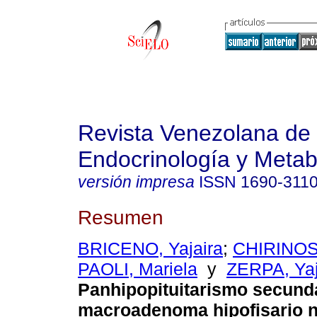
Revista Venezolana de
Endocrinología y Meta
versión impresa
ISSN
1690-311
Resumen
BRICENO, Yajaira
;
CHIRINOS
PAOLI, Mariela
y
ZERPA, Yaj
Panhipopituitarismo secund
macroadenoma hipofisario n