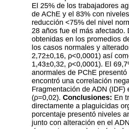
El 25% de los trabajadores ag
de AChE y el 83% con nivele
reducción <75% del nivel norm
28 años fue el más afectado. D
obtenidas en los promedios de
los casos normales y alterado
2,72±0,16, ρ<0,0001) así com
1,43±0,32, ρ<0,0001). El 69,7
anormales de PChE presentó a
encontró una correlación negat
Fragmentación de ADN (IDF) 
(ρ=0,02).
Conclusiones:
En t
directamente a plaguicidas or
porcentaje presentó niveles 
junto con alteración en el AD