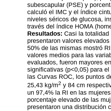
subescapular (PSE) y porcent
calculó el IMC y el índice cin
niveles séricos de glucosa, ins
través del índice HOMA (hom
Resultados:
Casi la totalida
presentaron valores elevados 
50% de las mismas mostró RI 
valores medios para las varia
evaluados, fueron mayores en 
significativas (p<0,05) para e
las Curvas ROC, los puntos de
2
25,43 kg/m
y 84 cm respecti
un 97,4% la RI en las mujere
porcentaje elevado de las m
presentaron una distribución c