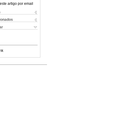
este artigo por email
s
cionados
ar
nk