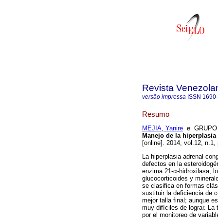
Revista Venezola
versão impressa
ISSN
1690
Resumo
MEJIA, Yanire
e GRUPO D
Manejo de la hiperplasia
[online]. 2014, vol.12, n.1
La hiperplasia adrenal co
defectos en la esteroidogé
enzima 21-α-hidroxilasa, lo
glucocorticoides y minera
se clasifica en formas clás
sustituir la deficiencia de 
mejor talla final; aunque e
muy difíciles de lograr. La
por el monitoreo de variab