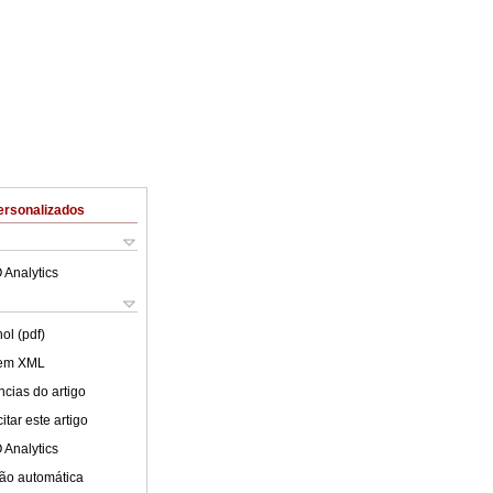
ersonalizados
 Analytics
ol (pdf)
 em XML
cias do artigo
tar este artigo
 Analytics
ão automática