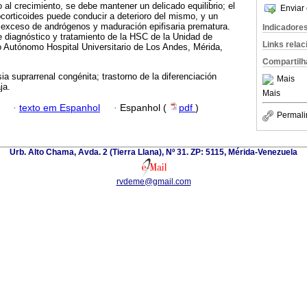
o al crecimiento, se debe mantener un delicado equilibrio; el
Enviar 
corticoides puede conducir a deterioro del mismo, y un
al exceso de andrógenos y maduración epifisaria prematura.
Indicadore
e diagnóstico y tratamiento de la HSC de la Unidad de
Links rela
to Autónomo Hospital Universitario de Los Andes, Mérida,
Compartilh
ia suprarrenal congénita; trastorno de la diferenciación
Mais
ja.
Mais
·
texto em Espanhol
·
Espanhol (
pdf
)
Permali
Urb. Alto Chama, Avda. 2 (Tierra Llana), Nº 31. ZP: 5115, Mérida-Venezuela
rvdeme@gmail.com