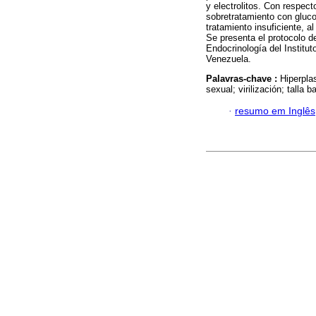
y electrolitos. Con respect
sobretratamiento con gluco
tratamiento insuficiente, 
Se presenta el protocolo d
Endocrinología del Institu
Venezuela.
Palavras-chave :
Hiperplas
sexual; virilización; talla ba
·
resumo em Inglês