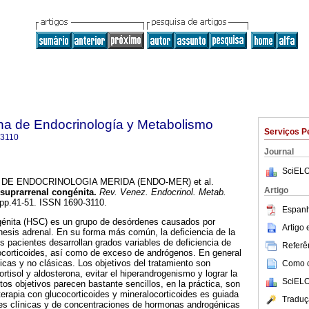
na de Endocrinología y Metabolismo
Serviços P
-3110
Journal
SciELO
E ENDOCRINOLOGIA MERIDA (ENDO-MER) et al.
Artigo
 suprarrenal congénita
.
Rev. Venez. Endocrinol. Metab.
, pp.41-51. ISSN 1690-3110.
Espanh
ngénita (HSC) es un grupo de desórdenes causados por
Artigo
nesis adrenal. En su forma más común, la deficiencia de la
s pacientes desarrollan grados variables de deficiencia de
Referên
locorticoides, así como de exceso de andrógenos. En general
icas y no clásicas. Los objetivos del tratamiento son
Como ci
cortisol y aldosterona, evitar el hiperandrogenismo y lograr la
SciELO
stos objetivos parecen bastante sencillos, en la práctica, son
 terapia con glucocorticoides y mineralocorticoides es guiada
Traduç
les clínicas y de concentraciones de hormonas androgénicas