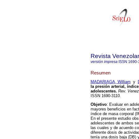
Revista Venezola
versión impresa
ISSN
1690-
Resumen
MADARIAGA, William
y
la presión arterial, índi
adolescentes
.
Rev. Venez.
ISSN 1690-3110.
Objetivo
: Evaluar en adol
mayores beneficios en fact
índice de masa corporal (I
En el presente estudio obs
adolescentes de ambos sex
las cuales y de acuerdo co
diferente dosis de activida
tenía una dosis baja (DB) y