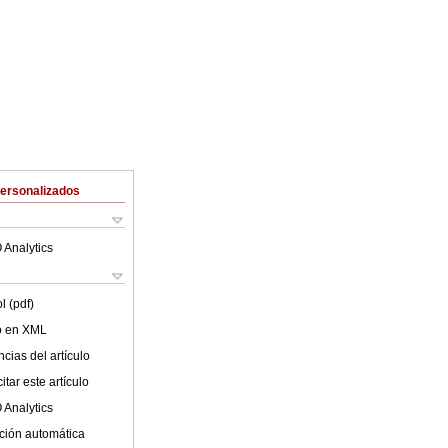
Personalizados
 Analytics
l (pdf)
lo en XML
cias del artículo
tar este artículo
 Analytics
ción automática