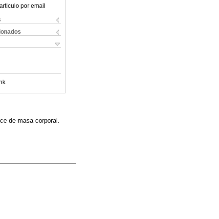
articulo por email
s
cionados
nk
dice de masa corporal.