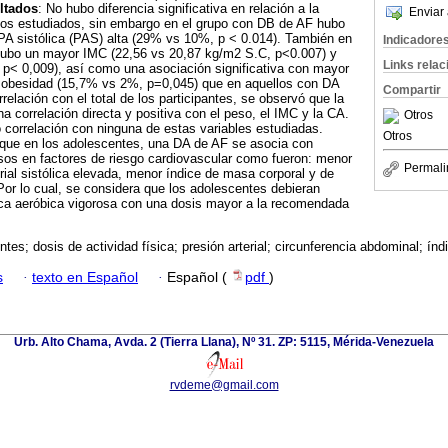
ltados
: No hubo diferencia significativa en relación a la
Enviar 
pos estudiados, sin embargo en el grupo con DB de AF hubo
PA sistólica (PAS) alta (29% vs 10%, p < 0.014). También en
Indicadore
hubo un mayor IMC (22,56 vs 20,87 kg/m2 S.C, p<0.007) y
Links rela
 p< 0,009), así como una asociación significativa con mayor
 obesidad (15,7% vs 2%, p=0,045) que en aquellos con DA
Compartir
rrelación con el total de los participantes, se observó que la
a correlación directa y positiva con el peso, el IMC y la CA.
Otros
correlación con ninguna de estas variables estudiadas.
Otros
 que en los adolescentes, una DA de AF se asocia con
sos en factores de riesgo cardiovascular como fueron: menor
Permali
rial sistólica elevada, menor índice de masa corporal y de
Por lo cual, se considera que los adolescentes debieran
sica aeróbica vigorosa con una dosis mayor a la recomendada
tes; dosis de actividad física; presión arterial; circunferencia abdominal; ín
s
·
texto en Español
·
Español (
pdf
)
Urb. Alto Chama, Avda. 2 (Tierra Llana), Nº 31. ZP: 5115, Mérida-Venezuela
rvdeme@gmail.com