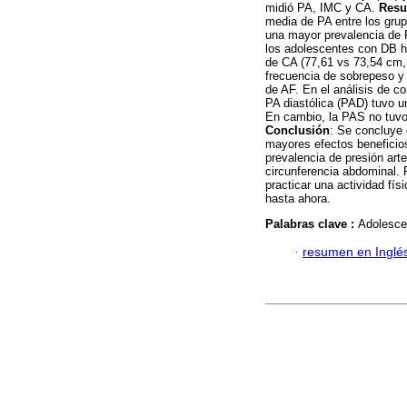
midió PA, IMC y CA.
Resu
media de PA entre los gru
una mayor prevalencia de 
los adolescentes con DB 
de CA (77,61 vs 73,54 cm,
frecuencia de sobrepeso y
de AF. En el análisis de co
PA diastólica (PAD) tuvo un
En cambio, la PAS no tuvo 
Conclusión
: Se concluye
mayores efectos beneficio
prevalencia de presión arte
circunferencia abdominal. 
practicar una actividad fí
hasta ahora.
Palabras clave :
Adolescen
·
resumen en Inglé