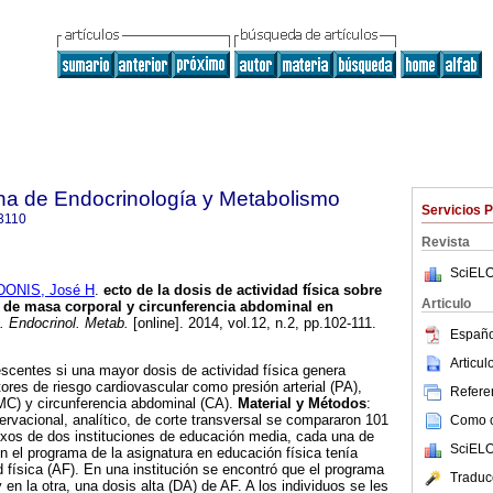
na de Endocrinología y Metabolismo
Servicios 
3110
Revista
SciELO
DONIS, José H
.
ecto de la dosis de actividad física sobre
Articulo
ce de masa corporal y circunferencia abdominal en
 Endocrinol. Metab.
[online]. 2014, vol.12, n.2, pp.102-111.
Españo
Articu
escentes si una mayor dosis de actividad física genera
ores de riesgo cardiovascular como presión arterial (PA),
Referen
MC) y circunferencia abdominal (CA).
Material y Métodos
:
ervacional, analítico, de corte transversal se compararon 101
Como ci
os de dos instituciones de educación media, cada una de
SciELO
n el programa de la asignatura en educación física tenía
d física (AF). En una institución se encontró que el programa
Traduc
 en la otra, una dosis alta (DA) de AF. A los individuos se les