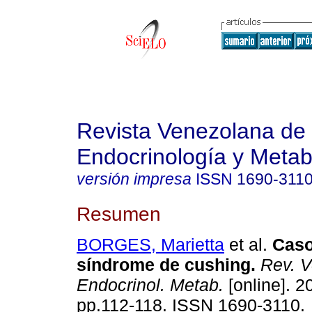
Revista Venezolana de
Endocrinología y Meta
versión impresa
ISSN
1690-311
Resumen
BORGES, Marietta
et al.
Caso
síndrome de cushing
.
Rev. V
Endocrinol. Metab.
[online]. 2
pp.112-118. ISSN 1690-3110.