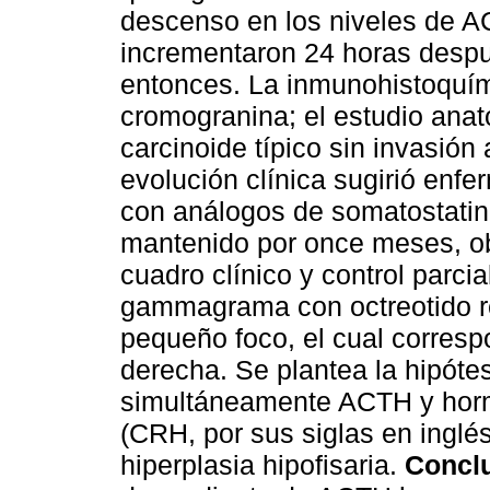
descenso en los niveles de A
incrementaron 24 horas desp
entonces. La inmunohistoquím
cromogranina; el estudio ana
carcinoide típico sin invasión 
evolución clínica sugirió enfe
con análogos de somatostatina 
mantenido por once meses, obt
cuadro clínico y control parcia
gammagrama con octreotido re
pequeño foco, el cual corresp
derecha. Se plantea la hipóte
simultáneamente ACTH y hormo
(CRH, por sus siglas en inglé
hiperplasia hipofisaria.
Concl