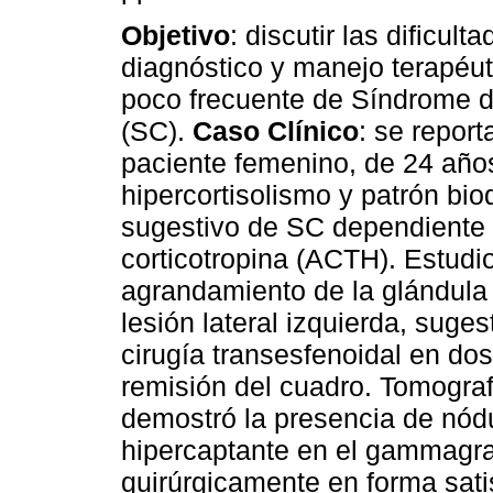
Objetivo
: discutir las dificult
diagnóstico y manejo terapéu
poco frecuente de Síndrome 
(SC).
Caso Clínico
: se report
paciente femenino, de 24 año
hipercortisolismo y patrón bi
sugestivo de SC dependiente
corticotropina (ACTH). Estud
agrandamiento de la glándula 
lesión lateral izquierda, sug
cirugía transesfenoidal en dos
remisión del cuadro. Tomograf
demostró la presencia de nódu
hipercaptante en el gammagra
quirúrgicamente en forma sati