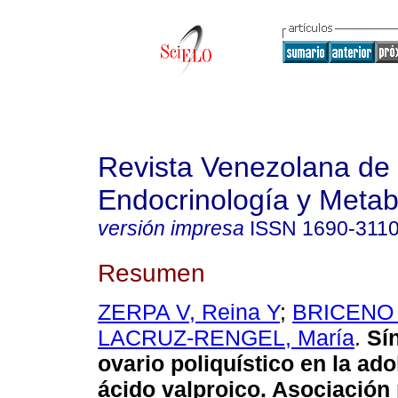
Revista Venezolana de
Endocrinología y Meta
versión impresa
ISSN
1690-311
Resumen
ZERPA V, Reina Y
;
BRICENO L
LACRUZ-RENGEL, María
.
Sí
ovario poliquístico en la ad
ácido valproico. Asociación