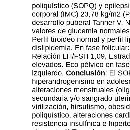
poliquístico (SOPQ) y epileps
corporal (IMC) 23,78 kg/m2 (P9
desarrollo puberal Tanner V, 
valores de glucemia normales
Perfil tiroideo normal y perfil
dislipidemia. En fase folicul
Relación LH/FSH 1,09, Estrad
elevados. Eco pélvico en fase f
izquierdo.
Conclusión
: El SO
hiperandrogenismo en adoles
alteraciones menstruales (ol
secundaria y/o sangrado uteri
virilización, hirsutismo, obes
poliquístico, alteraciones card
resistencia insulínica e hiper