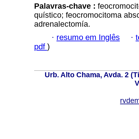
Palavras-chave :
feocromoci
quístico; feocromocitoma abs
adrenalectomía.
·
resumo em Inglês
·
pdf
)
Urb. Alto Chama, Avda. 2 (Ti
V
rvde