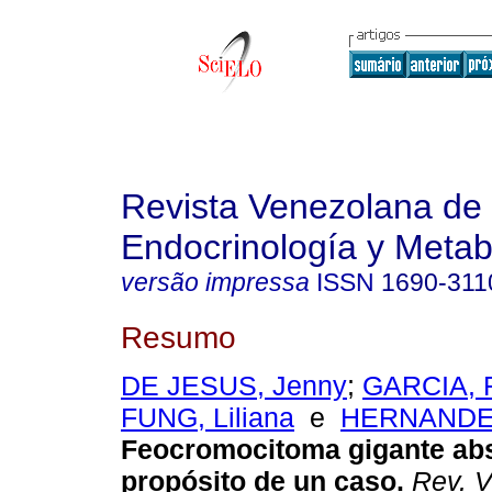
Revista Venezolana de
Endocrinología y Meta
versão impressa
ISSN
1690-311
Resumo
DE JESUS, Jenny
;
GARCIA, F
FUNG, Liliana
e
HERNANDEZ
Feocromocitoma gigante ab
propósito de un caso
.
Rev. V