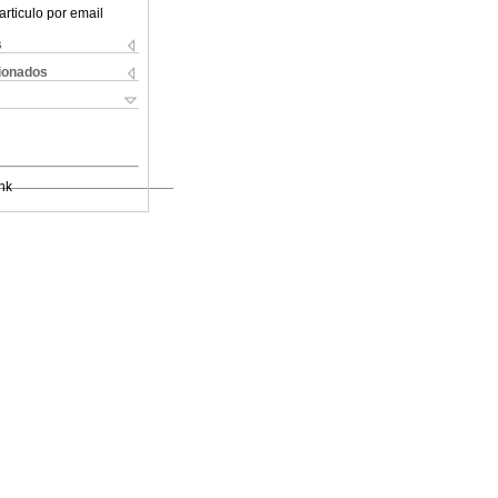
articulo por email
s
cionados
nk