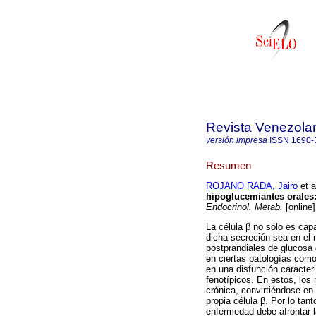
Revista Venezola
versión impresa
ISSN
1690-
Resumen
ROJANO RADA, Jairo
et a
hipoglucemiantes orales
Endocrinol. Metab.
[online]
La célula β no sólo es cap
dicha secreción sea en el
postprandiales de glucosa 
en ciertas patologías como
en una disfunción caracter
fenotípicos. En estos, los
crónica, convirtiéndose en
propia célula β. Por lo tan
enfermedad debe afrontar l