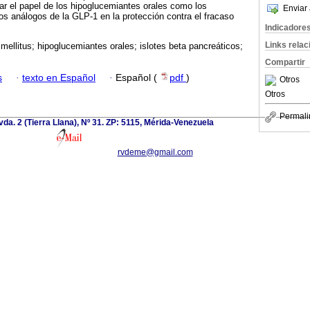
r el papel de los hipoglucemiantes orales como los
Enviar 
los análogos de la GLP-1 en la protección contra el fracaso
Indicadore
Links rela
mellitus; hipoglucemiantes orales; islotes beta pancreáticos;
Compartir
s
·
texto en Español
·
Español (
pdf
)
Otros
Otros
Permali
da. 2 (Tierra Llana), Nº 31. ZP: 5115, Mérida-Venezuela
rvdeme@gmail.com