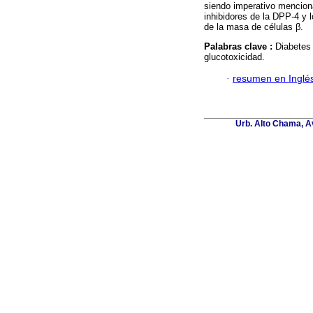
siendo imperativo menciona
inhibidores de la DPP-4 y 
de la masa de células β.
Palabras clave :
Diabetes 
glucotoxicidad.
·
resumen en Inglé
Urb. Alto Chama, Av