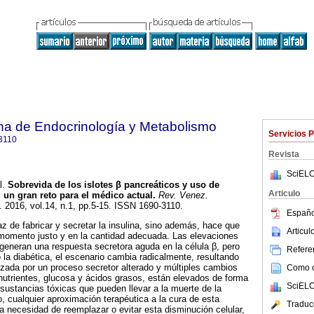
na de Endocrinología y Metabolismo
Servicios 
3110
Revista
SciELO
l.
Sobrevida de los islotes β pancreáticos y uso de
Articulo
:
un gran reto para el médico actual
.
Rev. Venez.
. 2016, vol.14, n.1, pp.5-15. ISSN 1690-3110.
Españo
az de fabricar y secretar la insulina, sino además, hace que
Articu
 momento justo y en la cantidad adecuada. Las elevaciones
generan una respuesta secretora aguda en la célula β, pero
Referen
 la diabética, el escenario cambia radicalmente, resultando
izada por un proceso secretor alterado y múltiples cambios
Como ci
 nutrientes, glucosa y ácidos grasos, están elevados de forma
SciELO
 sustancias tóxicas que pueden llevar a la muerte de la
to, cualquier aproximación terapéutica a la cura de esta
Traduc
a necesidad de reemplazar o evitar esta disminución celular,