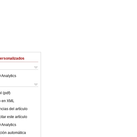
Personalizados
 Analytics
l (pdf)
lo en XML
cias del artículo
tar este artículo
 Analytics
ción automática