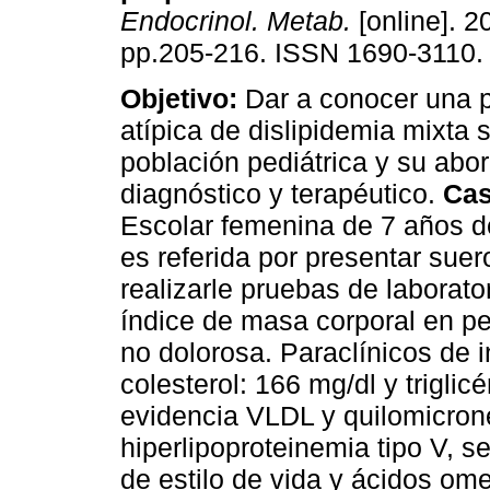
Endocrinol. Metab.
[online]. 2
pp.205-216. ISSN 1690-3110.
Objetivo:
Dar a conocer una 
atípica de dislipidemia mixta 
población pediátrica y su abo
diagnóstico y terapéutico.
Cas
Escolar femenina de 7 años d
es referida por presentar suer
realizarle pruebas de laborato
índice de masa corporal en pe
no dolorosa. Paraclínicos de 
colesterol: 166 mg/dl y triglic
evidencia VLDL y quilomicron
hiperlipoproteinemia tipo V, s
de estilo de vida y ácidos om