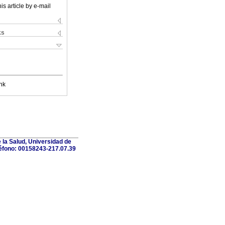
is article by e-mail
ks
nk
 la Salud, Universidad de
léfono: 00158243-217.07.39