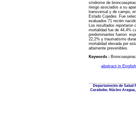
síndrome de broncoaspiraci
riesgo asociados a su apari
transversal y de campo, en 
Estado Cojedes. Fue selecc
evaluados 71 recién nacido
Los resultados reportaron 
mortalidad fue de 44,4% cau
predominantes fueron: exp
22,2% y traumatismo duran
mortalidad elevada por est
altamente prevenibles.
Keywords :
Broncoaspiraci
·
abstract in Englis
Departamento de Salud Pú
Carabobo. Núcleo Aragua, 