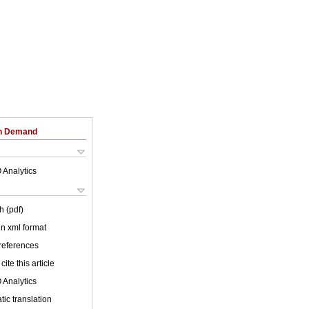
on Demand
 Analytics
h (pdf)
 in xml format
 references
cite this article
 Analytics
ic translation