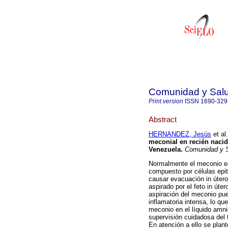
Comunidad y Sal
Print version
ISSN
1690-329
Abstract
HERNANDEZ, Jesús
et al.
meconial en recién nacid
Venezuela
.
Comunidad y 
Normalmente el meconio es 
compuesto por células epite
causar evacuación in útero
aspirado por el feto in úter
aspiración del meconio pue
inflamatoria intensa, lo qu
meconio en el líquido amni
supervisión cuidadosa del 
En atención a ello se plant