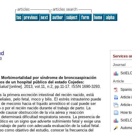
ud
Services 
3
Journal
SciELO
Morbimortalidad por síndrome de broncoaspiración
Article
os de un hospital público del estado Cojedes
:
Salud
[online]. 2013, vol.11, n.2, pp.11-17. ISSN 1690-3293.
Spanis
la primera excreción intestinal del recién nacido, está
Article
liales, pelo fetal, moco y bilis. El estrés intrauterino puede
 de meconio hacia el líquido amniótico el cual puede ser
Article
o o por el recién nacido durante el trabajo de parto. La
de causar obstrucción de la vía aérea y reacción
How to 
e determinará dificultad respiratoria severa. La presencia de
SciELO
ótico es un signo que advierte sufrimiento fetal y exige una
trabajo de parto con adecuada evaluación de la salud fetal.
Automat
eo como objetivo del estudio, conocer la frecuencia del