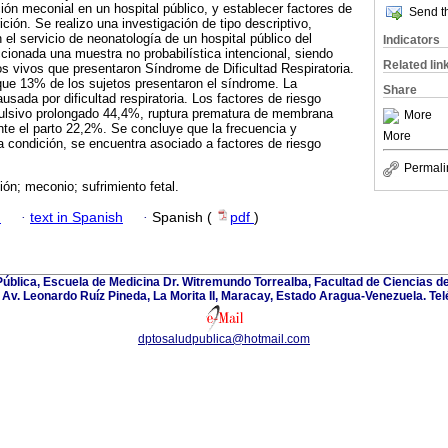
ón meconial en un hospital público, y establecer factores de
Send th
ción. Se realizo una investigación de tipo descriptivo,
el servicio de neonatología de un hospital público del
Indicators
ionada una muestra no probabilística intencional, siendo
Related lin
s vivos que presentaron Síndrome de Dificultad Respiratoria.
que 13% de los sujetos presentaron el síndrome. La
Share
sada por dificultad respiratoria. Los factores de riesgo
ulsivo prolongado 44,4%, ruptura prematura de membrana
More
te el parto 22,2%. Se concluye que la frecuencia y
More
a condición, se encuentra asociado a factores de riesgo
Permali
ón; meconio; sufrimiento fetal.
h
·
text in Spanish
·
Spanish (
pdf
)
blica, Escuela de Medicina Dr. Witremundo Torrealba, Facultad de Ciencias de
Av. Leonardo Ruíz Pineda, La Morita II, Maracay, Estado Aragua-Venezuela. Te
dptosaludpublica@hotmail.com