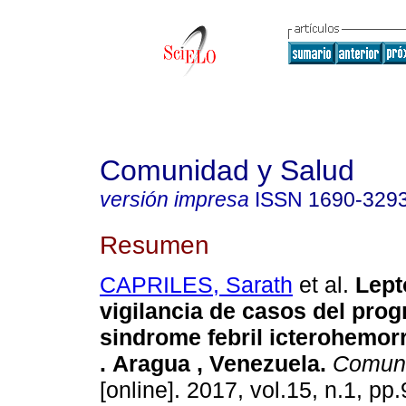
Comunidad y Salud
versión impresa
ISSN
1690-329
Resumen
CAPRILES, Sarath
et al.
Lept
vigilancia de casos del pro
sindrome febril icterohemor
.
Aragua , Venezuela
.
Comuni
[online]. 2017, vol.15, n.1, pp