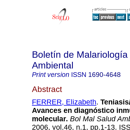
Boletín de Malariología
Ambiental
Print version
ISSN
1690-4648
Abstract
FERRER, Elizabeth
.
Teniasis
Avances en diagnóstico inm
molecular
.
Bol Mal Salud Am
2006, vol.46, n.1, pp.1-13. I