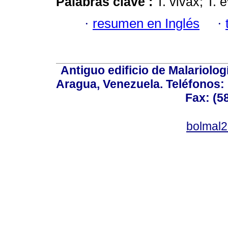
Palabras clave :
T. vivax; T. 
·
resumen en Inglés
·
Antiguo edificio de Malariolo
Aragua, Venezuela. Teléfonos: 
Fax: (5
bolmal