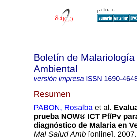
Boletín de Malariología
Ambiental
versión impresa
ISSN
1690-464
Resumen
PABON, Rosalba
et al.
Evalua
prueba NOW® ICT Pf/Pv para
diagnóstico de Malaria en V
Mal Salud Amb
[online]. 2007,