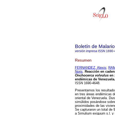
Boletín de Malari
versión impresa
ISSN
1690-
Resumen
FERNANDEZ, Alexis
;
RAM
Noris
.
Reacción en cadena
Onchocerca volvulus
en
endémicas de Venezuela
ISSN 1690-4648.
Presentamos los resultados
en tres áreas endémicas de
oriental de Venezuela. Du
simúlidos posándose sobre
proximidades de las vivie
Se capturaron un total de
a Simulium exiguum s.l. y 