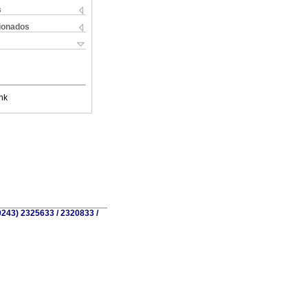
s
cionados
nk
0243) 2325633 / 2320833 /