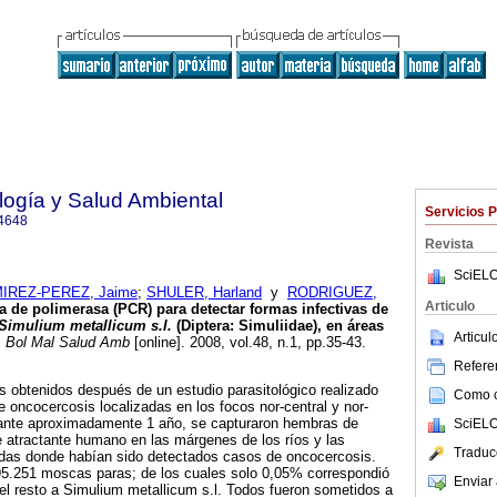
ología y Salud Ambiental
Servicios 
4648
Revista
SciELO
IREZ-PEREZ, Jaime
;
SHULER, Harland
y
RODRIGUEZ,
Articulo
 de polimerasa (PCR) para detectar formas infectivas de
Simulium metallicum s.l.
(Diptera: Simuliidae), en áreas
Articu
.
Bol Mal Salud Amb
[online]. 2008, vol.48, n.1, pp.35-43.
Referen
 obtenidos después de un estudio parasitológico realizado
Como ci
 oncocercosis localizadas en los focos nor-central y nor-
rante aproximadamente 1 año, se capturaron hembras de
SciELO
 atractante humano en las márgenes de los ríos y las
Traduc
ndas donde habían sido detectados casos de oncocercosis.
 95.251 moscas paras; de los cuales solo 0,05% correspondió
Enviar 
el resto a Simulium metallicum s.l. Todos fueron sometidos a