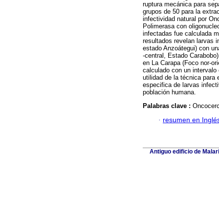
ruptura mecánica para sep
grupos de 50 para la extra
infectividad natural por O
Polimerasa con oligonucle
infectadas fue calculada 
resultados revelan larvas i
estado Anzoátegui) con un
-central, Estado Carabobo)
en La Carapa (Foco nor-ori
calculado con un interval
utilidad de la técnica para
especifica de larvas infec
población humana.
Palabras clave :
Oncocerc
·
resumen en Inglé
Antiguo edificio de Mala