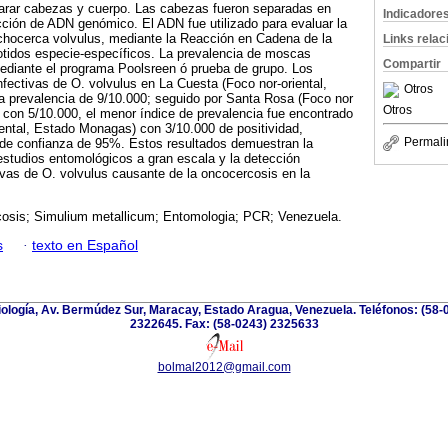
arar cabezas y cuerpo. Las cabezas fueron separadas en
Indicadore
cción de ADN genómico. El ADN fue utilizado para evaluar la
nchocerca volvulus, mediante la Reacción en Cadena de la
Links rela
otidos especie-específicos. La prevalencia de moscas
Compartir
mediante el programa Poolsreen ó prueba de grupo. Los
nfectivas de O. volvulus en La Cuesta (Foco nor-oriental,
Otros
a prevalencia de 9/10.000; seguido por Santa Rosa (Foco nor
Otros
 con 5/10.000, el menor índice de prevalencia fue encontrado
ental, Estado Monagas) con 3/10.000 de positividad,
Permali
o de confianza de 95%. Estos resultados demuestran la
 estudios entomológicos a gran escala y la detección
tivas de O. volvulus causante de la oncocercosis en la
osis; Simulium metallicum; Entomologia; PCR; Venezuela.
s
·
texto en Español
riología, Av. Bermúdez Sur, Maracay, Estado Aragua, Venezuela. Teléfonos: (58-
2322645. Fax: (58-0243) 2325633
bolmal2012@gmail.com