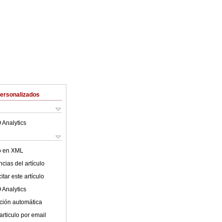
Personalizados
 Analytics
lo en XML
cias del artículo
tar este artículo
 Analytics
ción automática
articulo por email